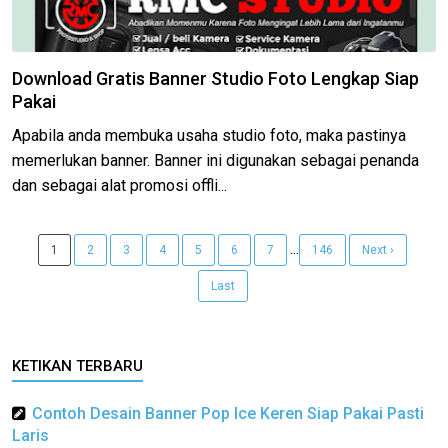
Download Gratis Banner Studio Foto Lengkap Siap
Pakai
Apabila anda membuka usaha studio foto, maka pastinya
memerlukan banner. Banner ini digunakan sebagai penanda
dan sebagai alat promosi offli...
...
1
2
3
4
5
6
7
146
Next ›
Last
KETIKAN TERBARU
Contoh Desain Banner Pop Ice Keren Siap Pakai Pasti
Laris