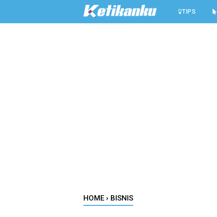
-->
TIPS
HOME
›
BISNIS