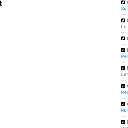
t
Sia
Len
Pen
Len
Reb
Ru