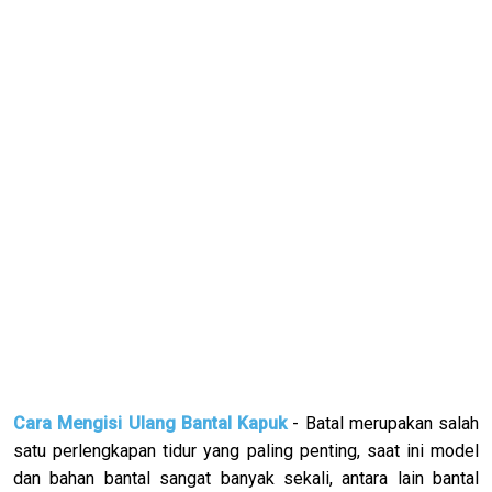
Cara Mengisi Ulang Bantal Kapuk
- Batal merupakan salah
satu perlengkapan tidur yang paling penting, saat ini model
dan bahan bantal sangat banyak sekali, antara lain bantal