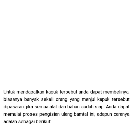
Untuk mendapatkan kapuk tersebut anda dapat membelinya,
biasanya banyak sekali orang yang menjul kapuk tersebut
dipasaran, jika semua alat dan bahan sudah siap. Anda dapat
memulai proses pengisian ulang bamtal ini, adapun caranya
adalah sebagai berikut: