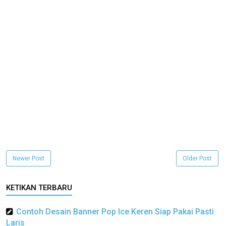
Newer Post
Older Post
KETIKAN TERBARU
Contoh Desain Banner Pop Ice Keren Siap Pakai Pasti
Laris