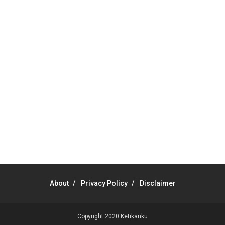
About
Privacy Policy
Disclaimer
Copyright 2020
Ketikanku