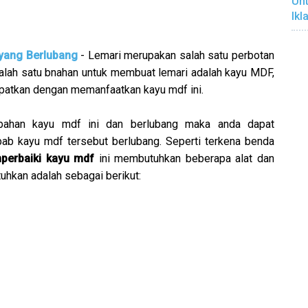
Unt
Ikl
yang Berlubang
- Lemari merupakan salah satu perbotan
alah satu bnahan untuk membuat lemari adalah kayu MDF,
apatkan dengan memanfaatkan kayu mdf ini.
i bahan kayu mdf ini dan berlubang maka anda dapat
ab kayu mdf tersebut berlubang. Seperti terkena benda
erbaiki kayu mdf
ini membutuhkan beberapa alat dan
uhkan adalah sebagai berikut: