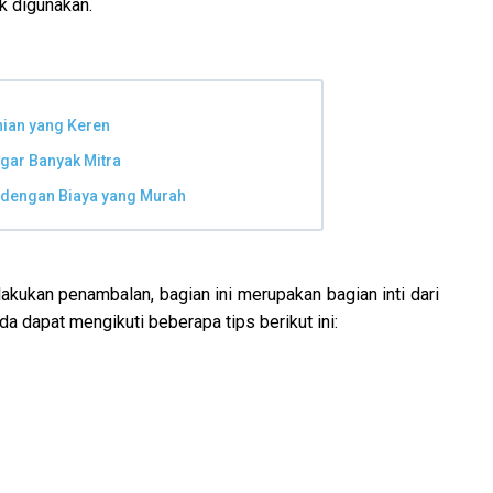
k digunakan.
ian yang Keren
gar Banyak Mitra
 dengan Biaya yang Murah
kukan penambalan, bagian ini merupakan bagian inti dari
a dapat mengikuti beberapa tips berikut ini: