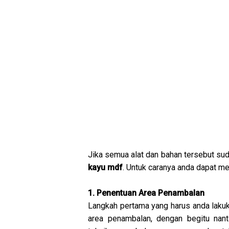
Jika semua alat dan bahan tersebut su
kayu mdf
. Untuk caranya anda dapat men
1. Penentuan Area Penambalan
Langkah pertama yang harus anda laku
area penambalan, dengan begitu nant