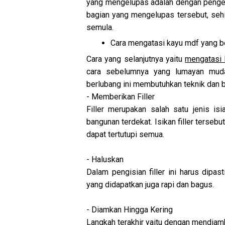
yang mengelupas adalah dengan penge
bagian yang mengelupas tersebut, seh
semula.
Cara mengatasi kayu mdf yang b
Cara yang selanjutnya yaitu
mengatasi 
cara sebelumnya yang lumayan mud
berlubang ini membutuhkan teknik dan b
- Memberikan Filler
Filler merupakan salah satu jenis i
bangunan terdekat. Isikan filler terseb
dapat tertutupi semua.
- Haluskan
Dalam pengisian filler ini harus dipa
yang didapatkan juga rapi dan bagus.
- Diamkan Hingga Kering
Langkah terakhir yaitu dengan mendiam