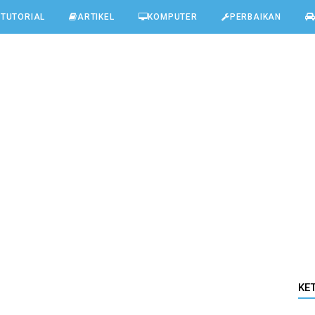
TUTORIAL
ARTIKEL
KOMPUTER
PERBAIKAN
KE