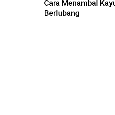
Cara Menambal Kayu
Berlubang