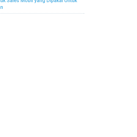
uk Sales Mobil yang Dipakai Untuk
an