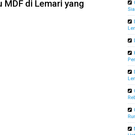
 MDF di Lemari yang
Sia
Len
Pen
Len
Reb
Ru