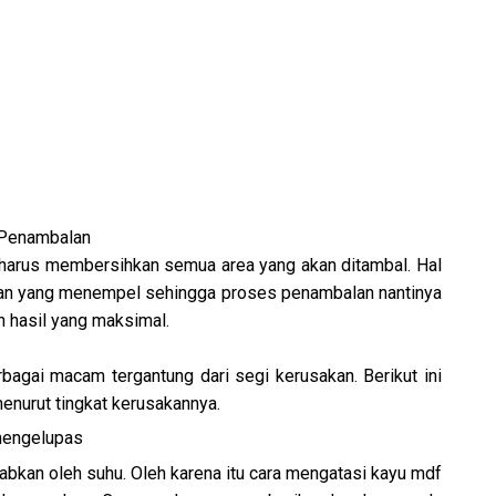
 Penambalan
harus membersihkan semua area yang akan ditambal. Hal
oran yang menempel sehingga proses penambalan nantinya
n hasil yang maksimal.
agai macam tergantung dari segi kerusakan. Berikut ini
nurut tingkat kerusakannya.
mengelupas
bkan oleh suhu. Oleh karena itu cara mengatasi kayu mdf