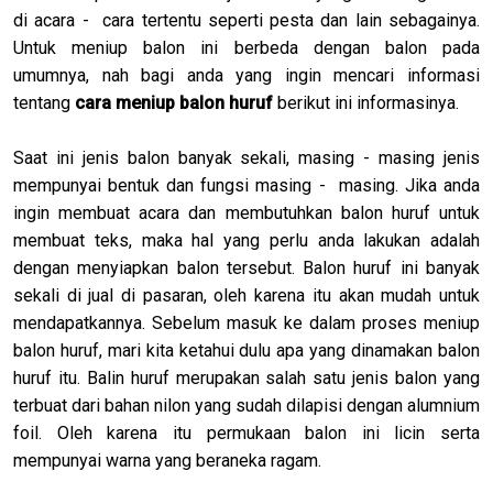
di acara - cara tertentu seperti pesta dan lain sebagainya.
Untuk meniup balon ini berbeda dengan balon pada
umumnya, nah bagi anda yang ingin mencari informasi
tentang
cara meniup balon huruf
berikut ini informasinya.
Saat ini jenis balon banyak sekali, masing - masing jenis
mempunyai bentuk dan fungsi masing - masing. Jika anda
ingin membuat acara dan membutuhkan balon huruf untuk
membuat teks, maka hal yang perlu anda lakukan adalah
dengan menyiapkan balon tersebut. Balon huruf ini banyak
sekali di jual di pasaran, oleh karena itu akan mudah untuk
mendapatkannya. Sebelum masuk ke dalam proses meniup
balon huruf, mari kita ketahui dulu apa yang dinamakan balon
huruf itu. Balin huruf merupakan salah satu jenis balon yang
terbuat dari bahan nilon yang sudah dilapisi dengan alumnium
foil. Oleh karena itu permukaan balon ini licin serta
mempunyai warna yang beraneka ragam.