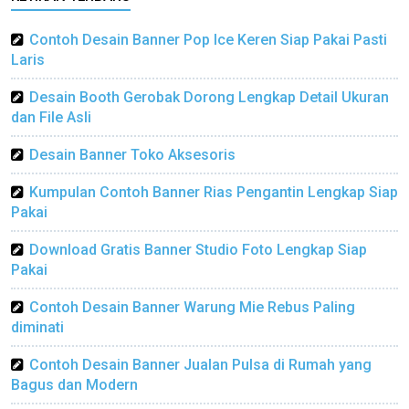
Contoh Desain Banner Pop Ice Keren Siap Pakai Pasti
Laris
Desain Booth Gerobak Dorong Lengkap Detail Ukuran
dan File Asli
Desain Banner Toko Aksesoris
Kumpulan Contoh Banner Rias Pengantin Lengkap Siap
Pakai
Download Gratis Banner Studio Foto Lengkap Siap
Pakai
Contoh Desain Banner Warung Mie Rebus Paling
diminati
Contoh Desain Banner Jualan Pulsa di Rumah yang
Bagus dan Modern