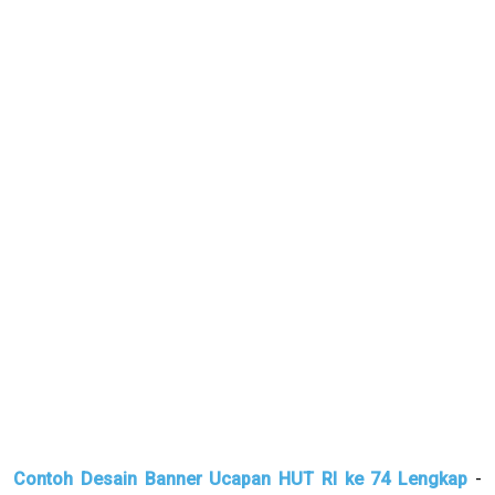
Contoh Desain Banner Ucapan HUT RI ke 74 Lengkap
-