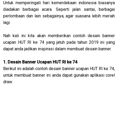
Untuk memperingati hari kemerdekaan indonesia biasanya
diadakan berbagai acara. Seperti jalan santai, berbagai
perlombaan dan lain sebagainya, agar suasana lebih meriah
lagi.
Nah kali ini kita akan memberikan contoh desain banner
ucapan HUT RI ke 74 yang jatuh pada tahun 2019 ini yang
dapat anda jadikan inspirasi dalam membuat desain banner.
1. Desain Banner Ucapan HUT RI ke 74
Berikut ini adalah contoh desain banner ucapan HUT RI ke 74,
untuk membuat banner ini anda dapat gunakan aplikasi corel
draw.