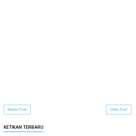
Newer Post
Older Post
KETIKAN TERBARU