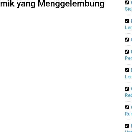
ramik yang Menggelembung
Sia
Len
Pen
Len
Reb
Ru