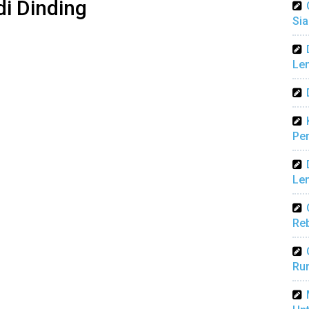
di Dinding
Sia
Len
Pen
Len
Reb
Ru