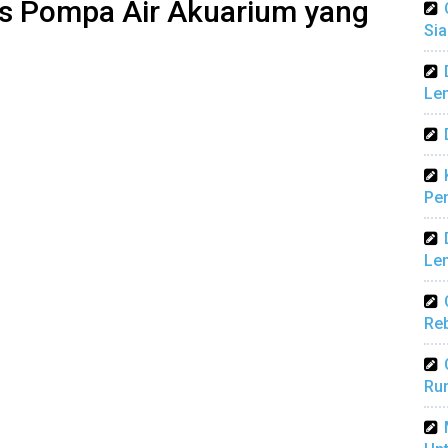
as Pompa Air Akuarium yang
Sia
Len
Pen
Len
Reb
Ru