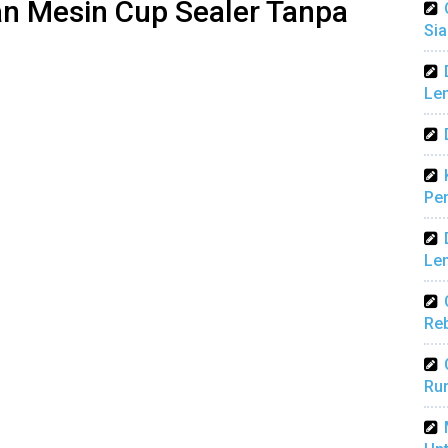
n Mesin Cup Sealer Tanpa
Sia
Len
Pen
Len
Reb
Ru