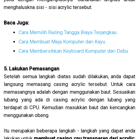
menghaluskna sisi - sisi acrylic tersebut.
Baca Juga:
Cara Memilih Railing Tangga Biaya Terjangkau
Cara Membuat Meja Komputer dari Kayu
Cara Membersihkan Keyboard Komputer dari Debu
5. Lakukan Pemasangan
Setelah semua langkah diatas sudah dilakukan, anda dapat
langsung memasang casing acrylic tersebut. Untuk cara
memasangnya adalah dengan menggunakan baut. Sesuaikan
lubang yang ada di casing acrylic dengan lubang yang
terdapat di CPU. Kemudian masukkan baut dan kencangkan
menggunakan obeng.
Itu merupakan beberapa langkah - langkah yang dapat anda
lakukan untuk
membuat casing cpu transparan dari acrylic
,