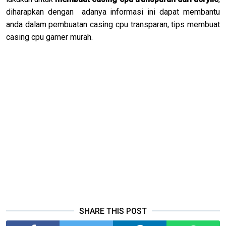
diharapkan dengan adanya informasi ini dapat membantu
anda dalam pembuatan casing cpu transparan, tips membuat
casing cpu gamer murah.
SHARE THIS POST