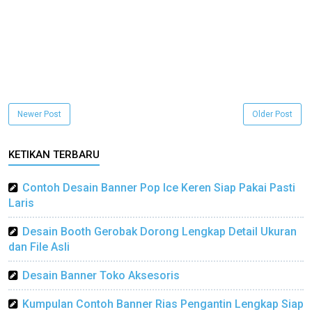
Newer Post
Older Post
KETIKAN TERBARU
Contoh Desain Banner Pop Ice Keren Siap Pakai Pasti
Laris
Desain Booth Gerobak Dorong Lengkap Detail Ukuran
dan File Asli
Desain Banner Toko Aksesoris
Kumpulan Contoh Banner Rias Pengantin Lengkap Siap