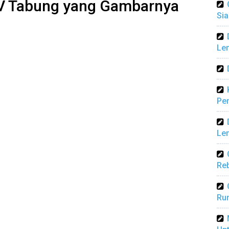
V Tabung yang Gambarnya
Sia
Len
Pen
Len
Reb
Ru