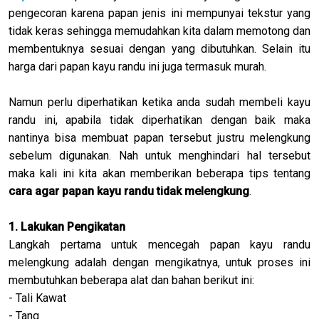
pengecoran karena papan jenis ini mempunyai tekstur yang
tidak keras sehingga memudahkan kita dalam memotong dan
membentuknya sesuai dengan yang dibutuhkan. Selain itu
harga dari papan kayu randu ini juga termasuk murah.
Namun perlu diperhatikan ketika anda sudah membeli kayu
randu ini, apabila tidak diperhatikan dengan baik maka
nantinya bisa membuat papan tersebut justru melengkung
sebelum digunakan. Nah untuk menghindari hal tersebut
maka kali ini kita akan memberikan beberapa tips tentang
cara agar papan kayu randu tidak melengkung
.
1. Lakukan Pengikatan
Langkah pertama untuk mencegah papan kayu randu
melengkung adalah dengan mengikatnya, untuk proses ini
membutuhkan beberapa alat dan bahan berikut ini:
- Tali Kawat
- Tang