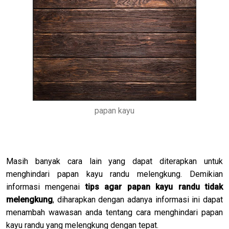
papan kayu
Masih banyak cara lain yang dapat diterapkan untuk
menghindari papan kayu randu melengkung. Demikian
informasi mengenai
tips agar papan kayu randu tidak
melengkung
, diharapkan dengan adanya informasi ini dapat
menambah wawasan anda tentang cara menghindari papan
kayu randu yang melengkung dengan tepat.