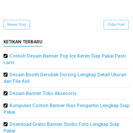
Newer Post
Older Post
KETIKAN TERBARU
Contoh Desain Banner Pop Ice Keren Siap Pakai Pasti
Laris
Desain Booth Gerobak Dorong Lengkap Detail Ukuran
dan File Asli
Desain Banner Toko Aksesoris
Kumpulan Contoh Banner Rias Pengantin Lengkap Siap
Pakai
Download Gratis Banner Studio Foto Lengkap Siap
Pakai