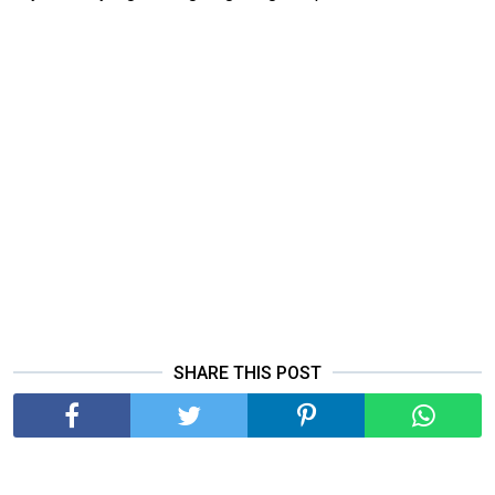
SHARE THIS POST