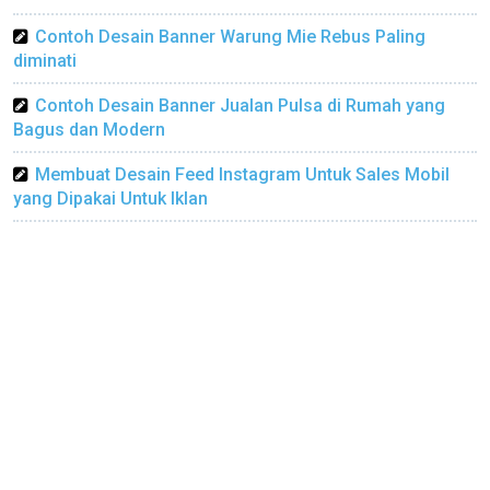
Contoh Desain Banner Warung Mie Rebus Paling
diminati
Contoh Desain Banner Jualan Pulsa di Rumah yang
Bagus dan Modern
Membuat Desain Feed Instagram Untuk Sales Mobil
yang Dipakai Untuk Iklan