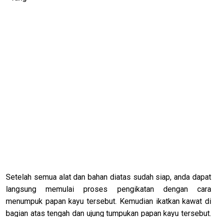
Setelah semua alat dan bahan diatas sudah siap, anda dapat
langsung memulai proses pengikatan dengan cara
menumpuk papan kayu tersebut. Kemudian ikatkan kawat di
bagian atas tengah dan ujung tumpukan papan kayu tersebut.