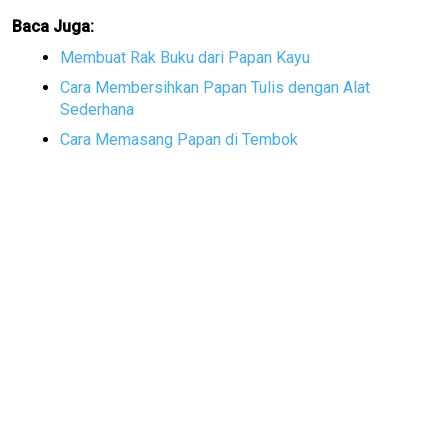
Baca Juga:
Membuat Rak Buku dari Papan Kayu
Cara Membersihkan Papan Tulis dengan Alat
Sederhana
Cara Memasang Papan di Tembok