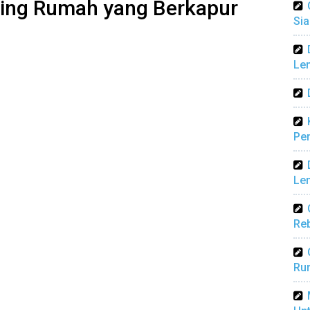
ding Rumah yang Berkapur
Sia
Len
Pen
Len
Reb
Ru