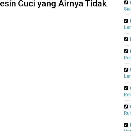
sin Cuci yang Airnya Tidak
Sia
Len
Pen
Len
Reb
Ru