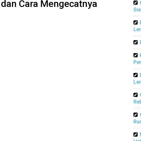
m dan Cara Mengecatnya
Sia
Len
Pen
Len
Reb
Ru