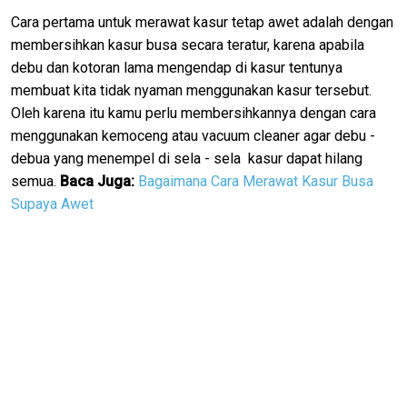
Cara pertama untuk merawat kasur tetap awet adalah dengan
membersihkan kasur busa secara teratur, karena apabila
debu dan kotoran lama mengendap di kasur tentunya
membuat kita tidak nyaman menggunakan kasur tersebut.
Oleh karena itu kamu perlu membersihkannya dengan cara
menggunakan kemoceng atau vacuum cleaner agar debu -
debua yang menempel di sela - sela kasur dapat hilang
semua.
Baca Juga:
Bagaimana Cara Merawat Kasur Busa
Supaya Awet