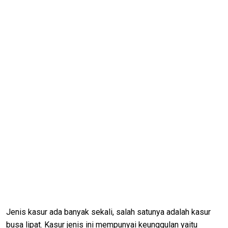
Jenis kasur ada banyak sekali, salah satunya adalah kasur
busa lipat. Kasur jenis ini mempunyai keunggulan yaitu