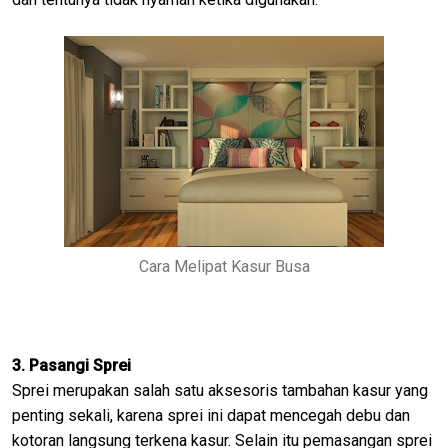
Cara Melipat Kasur Busa
3. Pasangi Sprei
Sprei merupakan salah satu aksesoris tambahan kasur yang
penting sekali, karena sprei ini dapat mencegah debu dan
kotoran langsung terkena kasur. Selain itu pemasangan sprei