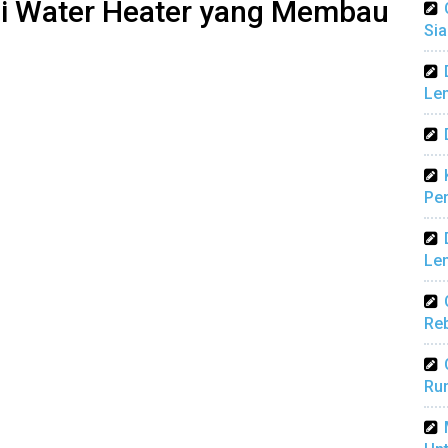
di Water Heater yang Membau
Sia
Len
Pen
Len
Reb
Ru