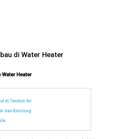
bau di Water Heater
e Water Heater
t di Tandon Air
ih dan Kinclong
ula