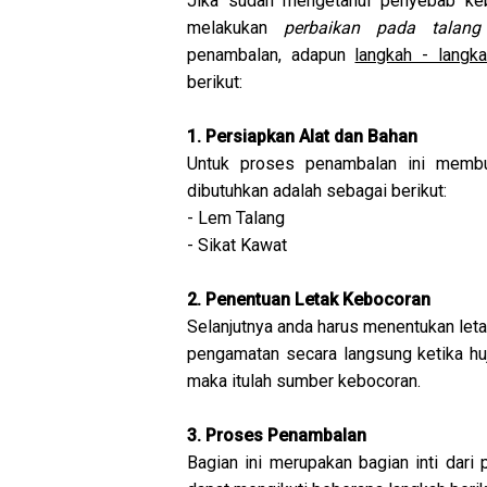
Jika sudah mengetahui penyebab kebo
melakukan
perbaikan pada talang
penambalan, adapun
langkah - langk
berikut:
1. Persiapkan Alat dan Bahan
Untuk proses penambalan ini membu
dibutuhkan adalah sebagai berikut:
- Lem Talang
- Sikat Kawat
2. Penentuan Letak Kebocoran
Selanjutnya anda harus menentukan let
pengamatan secara langsung ketika huj
maka itulah sumber kebocoran.
3. Proses Penambalan
Bagian ini merupakan bagian inti dar