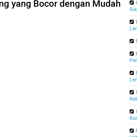
ng yang Bocor dengan Mudah
Sia
Len
Pen
Len
Reb
Ru