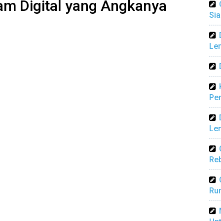
am Digital yang Angkanya
Sia
Len
Pen
Len
Reb
Ru