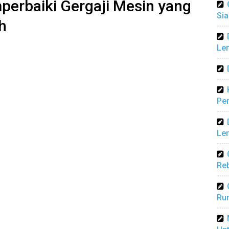
erbaiki Gergaji Mesin yang
Sia
h
Len
Pen
Len
Reb
Ru