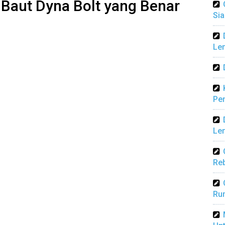
Baut Dyna Bolt yang Benar
Sia
Len
Pen
Len
Reb
Ru