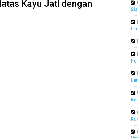
atas Kayu Jati dengan
Sia
Len
Pen
Len
Reb
Ru