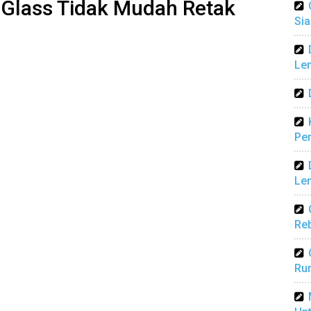
 Glass Tidak Mudah Retak
Sia
Len
Pen
Len
Reb
Ru