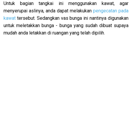
Untuk bagian tangkai ini menggunakan kawat, agar
menyerupai aslinya, anda dapat melakukan
pengecatan pada
kawat
tersebut. Sedangkan vas bunga ini nantinya digunakan
untuk meletakkan bunga - bunga yang sudah dibuat supaya
mudah anda letakkan di ruangan yang telah dipilih.