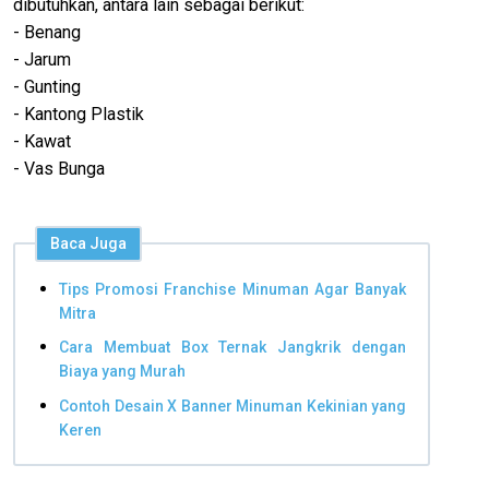
dibutuhkan, antara lain sebagai berikut:
- Benang
- Jarum
- Gunting
- Kantong Plastik
- Kawat
- Vas Bunga
Baca Juga
Tips Promosi Franchise Minuman Agar Banyak
Mitra
Cara Membuat Box Ternak Jangkrik dengan
Biaya yang Murah
Contoh Desain X Banner Minuman Kekinian yang
Keren