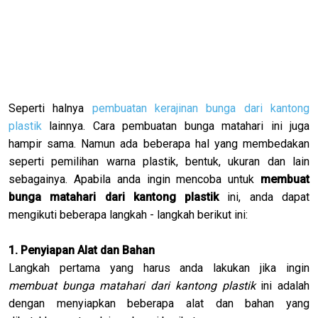
Seperti halnya
pembuatan kerajinan bunga dari kantong
plastik
lainnya. Cara pembuatan bunga matahari ini juga
hampir sama. Namun ada beberapa hal yang membedakan
seperti pemilihan warna plastik, bentuk, ukuran dan lain
sebagainya. Apabila anda ingin mencoba untuk
membuat
bunga matahari dari kantong plastik
ini, anda dapat
mengikuti beberapa langkah - langkah berikut ini:
1. Penyiapan Alat dan Bahan
Langkah pertama yang harus anda lakukan jika ingin
membuat bunga matahari dari kantong plastik
ini adalah
dengan menyiapkan beberapa alat dan bahan yang