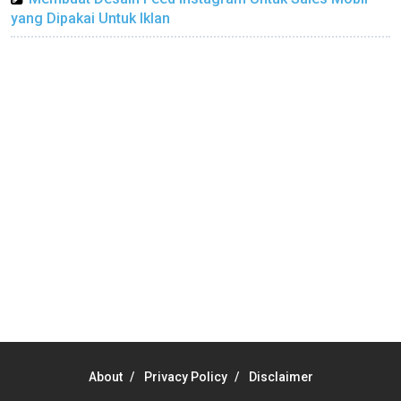
yang Dipakai Untuk Iklan
About
Privacy Policy
Disclaimer