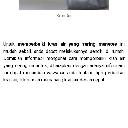
Kran Air
Untuk
memperbaiki kran air yang sering menetes
ini
mudah sekali, anda dapat melakukannya sendiri di rumah.
Demikian informasi mengenai cara memperbaiki kran air
yang sering menetes, diharapkan dengan adanya informasi
ini dapat menambah wawasan anda tentang tips perbaikan
kran air, trik mudah memasang kran air degan cepat.