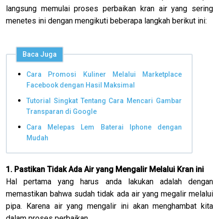
langsung memulai proses perbaikan kran air yang sering
menetes ini dengan mengikuti beberapa langkah berikut ini:
Baca Juga
Cara Promosi Kuliner Melalui Marketplace
Facebook dengan Hasil Maksimal
Tutorial Singkat Tentang Cara Mencari Gambar
Transparan di Google
Cara Melepas Lem Baterai Iphone dengan
Mudah
1. Pastikan Tidak Ada Air yang Mengalir Melalui Kran ini
Hal pertama yang harus anda lakukan adalah dengan
memastikan bahwa sudah tidak ada air yang megalir melalui
pipa. Karena air yang mengalir ini akan menghambat kita
dalam proses perbaikan.