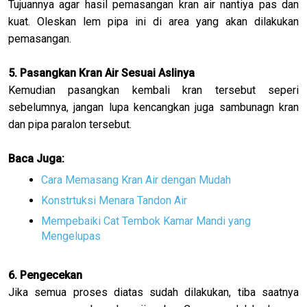
Tujuannya agar hasil pemasangan kran air nantiya pas dan
kuat. Oleskan lem pipa ini di area yang akan dilakukan
pemasangan.
5. Pasangkan Kran Air Sesuai Aslinya
Kemudian pasangkan kembali kran tersebut seperi
sebelumnya, jangan lupa kencangkan juga sambunagn kran
dan pipa paralon tersebut.
Baca Juga:
Cara Memasang Kran Air dengan Mudah
Konstrtuksi Menara Tandon Air
Mempebaiki Cat Tembok Kamar Mandi yang
Mengelupas
6. Pengecekan
Jika semua proses diatas sudah dilakukan, tiba saatnya