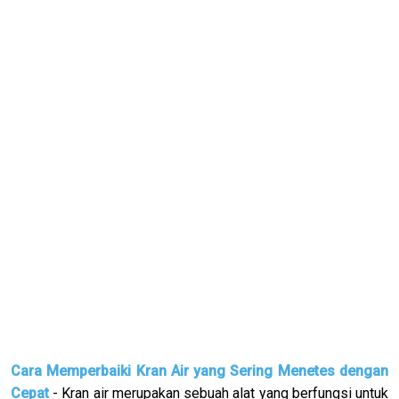
Cara Memperbaiki Kran Air yang Sering Menetes dengan
Cepat
- Kran air merupakan sebuah alat yang berfungsi untuk