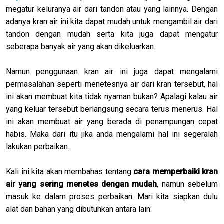
megatur keluranya air dari tandon atau yang lainnya. Dengan
adanya kran air ini kita dapat mudah untuk mengambil air dari
tandon dengan mudah serta kita juga dapat mengatur
seberapa banyak air yang akan dikeluarkan.
Namun penggunaan kran air ini juga dapat mengalami
permasalahan seperti menetesnya air dari kran tersebut, hal
ini akan membuat kita tidak nyaman bukan? Apalagi kalau air
yang keluar tersebut berlangsung secara terus menerus. Hal
ini akan membuat air yang berada di penampungan cepat
habis. Maka dari itu jika anda mengalami hal ini segeralah
lakukan perbaikan.
Kali ini kita akan membahas tentang
cara memperbaiki kran
air yang sering menetes dengan mudah
, namun sebelum
masuk ke dalam proses perbaikan. Mari kita siapkan dulu
alat dan bahan yang dibutuhkan antara lain: